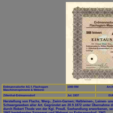
Erdmannsdorfer AG f. Flachsgarn
1000 RM
Art.N
Maschinenspinnerei & Weberei
Zillerthal-Erdmannsdorf
Jul. 1937
EUR
Herstellung von Flachs, Werg-, Zwirn-Garnen; Halbleinen-, Leinen- un
Schwergeweben aller Art. Gegründet am 20.9.1872 unter Übernahme d
durch Robert Thode von der Kgl. Preuß. Seehandlung erworbenen, se
1842 bestehenden Spinnerei und Weberei zu Erdmannsdorf. 1943