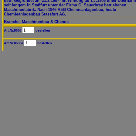
usw. Gegründet am 25.2.1907 mit Wirkung ab 1.7.1906 unter Übernah
seit langem in Staßfurt unter der Firma G. Sauerbrey betriebenen
Maschinenfabrik. Nach 1946 VEB Chemieanlagenbau, heute
Chemieanlagenbau Stassfurt AG.
Branche: Maschinenbau & Chemie
Art.Nr.8666
bestellen
Art.Nr.8666a
bestellen