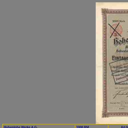
Hohenlohe Werke A.G.
1000 RM
Art.N