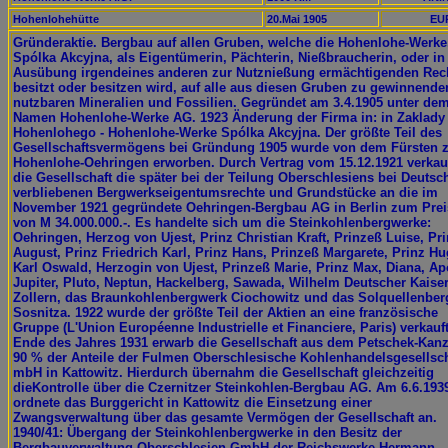
Hohenlohehütte
20.Mai 1905
EUR
Gründeraktie. Bergbau auf allen Gruben, welche die Hohenlohe-Werke
Spólka Akcyjna, als Eigentümerin, Pächterin, Nießbraucherin, oder in
Ausübung irgendeines anderen zur Nutznießung ermächtigenden Rec
besitzt oder besitzen wird, auf alle aus diesen Gruben zu gewinnende
nutzbaren Mineralien und Fossilien. Gegründet am 3.4.1905 unter de
Namen Hohenlohe-Werke AG. 1923 Änderung der Firma in: in Zaklady
Hohenlohego - Hohenlohe-Werke Spólka Akcyjna. Der größte Teil des
Gesellschaftsvermögens bei Gründung 1905 wurde von dem Fürsten 
Hohenlohe-Oehringen erworben. Durch Vertrag vom 15.12.1921 verkau
die Gesellschaft die später bei der Teilung Oberschlesiens bei Deutsc
verbliebenen Bergwerkseigentumsrechte und Grundstücke an die im
November 1921 gegründete Oehringen-Bergbau AG in Berlin zum Prei
von M 34.000.000.-. Es handelte sich um die Steinkohlenbergwerke:
Oehringen, Herzog von Ujest, Prinz Christian Kraft, Prinzeß Luise, Pr
August, Prinz Friedrich Karl, Prinz Hans, Prinzeß Margarete, Prinz Hu
Karl Oswald, Herzogin von Ujest, Prinzeß Marie, Prinz Max, Diana, Ap
Jupiter, Pluto, Neptun, Hackelberg, Sawada, Wilhelm Deutscher Kaise
Zollern, das Braunkohlenbergwerk Ciochowitz und das Solquellenbe
Sosnitza. 1922 wurde der größte Teil der Aktien an eine französische
Gruppe (L'Union Européenne Industrielle et Financiere, Paris) verkauft
Ende des Jahres 1931 erwarb die Gesellschaft aus dem Petschek-Kan
90 % der Anteile der Fulmen Oberschlesische Kohlenhandelsgesellsch
mbH in Kattowitz. Hierdurch übernahm die Gesellschaft gleichzeitig
dieKontrolle über die Czernitzer Steinkohlen-Bergbau AG. Am 6.6.193
ordnete das Burggericht in Kattowitz die Einsetzung einer
Zwangsverwaltung über das gesamte Vermögen der Gesellschaft an.
1940/41: Übergang der Steinkohlenbergwerke in den Besitz der
Bergbauverwaltung Oberschlesien GmbH der Reichswerke Hermann