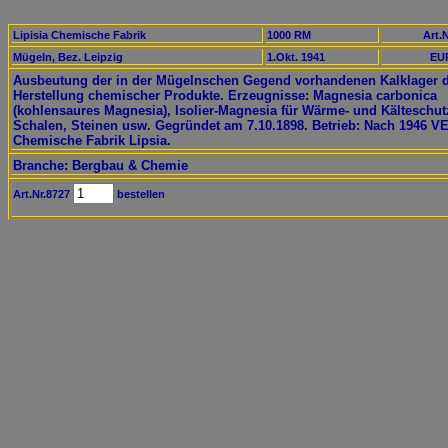
Lipisia Chemische Fabrik
1000 RM
Art.N
Mügeln, Bez. Leipzig
1.Okt. 1941
EUR
Ausbeutung der in der Mügelnschen Gegend vorhandenen Kalklager 
Herstellung chemischer Produkte. Erzeugnisse: Magnesia carbonica
(kohlensaures Magnesia), Isolier-Magnesia für Wärme- und Kälteschut
Schalen, Steinen usw. Gegründet am 7.10.1898. Betrieb: Nach 1946 V
Chemische Fabrik Lipsia.
Branche: Bergbau & Chemie
Art.Nr.8727
bestellen