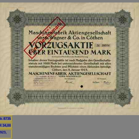
r. 8735
 34,00
923,