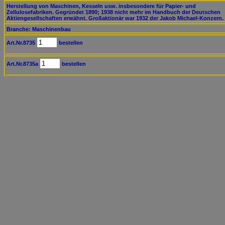
Herstellung von Maschinen, Kesseln usw. insbesondere für Papier- und
Zellulosefabriken. Gegründet 1890; 1938 nicht mehr im Handbuch der Deutschen
Aktiengesellschaften erwähnt. Großaktionär war 1932 der Jakob Michael-Konzern.
Branche: Maschinenbau
Art.Nr.8735
bestellen
Art.Nr.8735a
bestellen