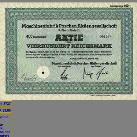
r. 8737
 39,00
r die
te
re,
me der
autete