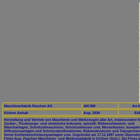
Maschinenfabrik Paschen AG
400 RM
Art.N
Köthen Anhalt
Aug. 1939
EUR
Herstellung und Vertrieb von Maschinen und Werkzeugen aller Art, insbesondere fü
Zucker-, Trocknungs- und chemische Industrie, speziell: Rübenschwemm- und
Waschanlagen, Schnitzelmaschinen, Schnitzelmesser und, Messerkasten, komplet
Diffusionsanlagen und Schnitzelpreßstationen, Rübenelevatoren und Transporteu
ferner Kohlenbeschickungsanlagen usw. Gegründet am 17.12.1897 unter Übernah
Firma Aug. Paschen Maschinen- und Werkzeugfabrik in Köthen (Anh.). Die Firma l