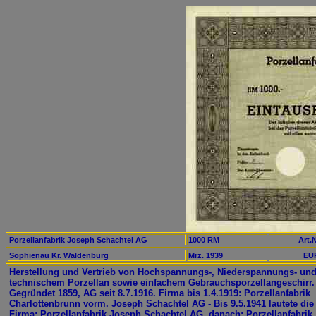
Porzellanfabrik Joseph Schachtel AG
1000 RM
Art.N
Sophienau Kr. Waldenburg
Mrz. 1939
EUR
Herstellung und Vertrieb von Hochspannungs-, Niederspannungs- un
technischem Porzellan sowie einfachem Gebrauchsporzellangeschirr.
Gegründet 1859, AG seit 8.7.1916. Firma bis 1.4.1919: Porzellanfabrik
Charlottenbrunn vorm. Joseph Schachtel AG - Bis 9.5.1941 lautete die
Firma: Porzellanfabrik Joseph Schachtel AG, danach: Porzellanfabrik