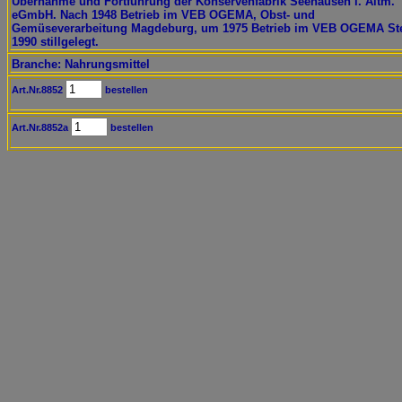
Übernahme und Fortführung der Konservenfabrik Seehausen i. Altm.
eGmbH. Nach 1948 Betrieb im VEB OGEMA, Obst- und
Gemüseverarbeitung Magdeburg, um 1975 Betrieb im VEB OGEMA Ste
1990 stillgelegt.
Branche: Nahrungsmittel
Art.Nr.8852
bestellen
Art.Nr.8852a
bestellen