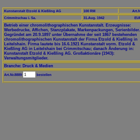
Kunstanstalt Etzold & Kießling AG
100 RM
Art.N
Crimmitschau i. Sa.
31.Aug. 1942
EUR
Betrieb einer chromolithographischen Kunstanstalt. Erzeugnisse:
Werbedrucke, Affichen, Stanzplakate, Markenpackungen, Serienbilder.
Gegründet am 20.9.1897 unter Übernahme der seit 1867 bestehenden
chromolithographischen Kunstanstalt der Firma Etzold & Kießling in
Leitelshain. Firma lautete bis 16.6.1921 Kunstanstalt vorm. Etzold &
Kießling AG in Leitelshain bei Crimmitschau; danach Änderung in:
Kunstanstalt Etzold & Kießling AG. Großaktionäre (1943):
Verwaltungsmitglieder.
Branche: Druck & Medien
Art.Nr.8889
bestellen