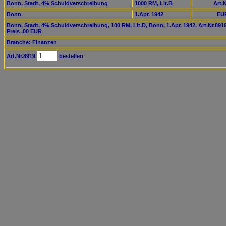
Bonn, Stadt, 4% Schuldverschreibung
1000 RM, Lit.B
Art.N
Bonn
1.Apr. 1942
EUR
Bonn, Stadt, 4% Schuldverschreibung, 100 RM, Lit.D, Bonn, 1.Apr. 1942, Art.Nr.891
Preis ,00 EUR
Branche: Finanzen
Art.Nr.8919
bestellen