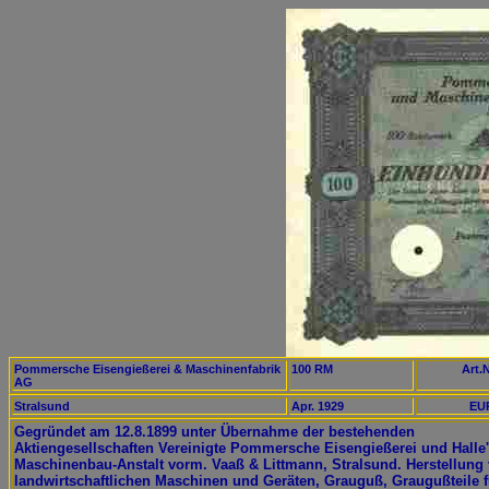
Pommersche Eisengießerei & Maschinenfabrik
100 RM
Art.N
AG
Stralsund
Apr. 1929
EUR
Gegründet am 12.8.1899 unter Übernahme der bestehenden
Aktiengesellschaften Vereinigte Pommersche Eisengießerei und Halle
Maschinenbau-Anstalt vorm. Vaaß & Littmann, Stralsund. Herstellung
landwirtschaftlichen Maschinen und Geräten, Grauguß, Graugußteile f