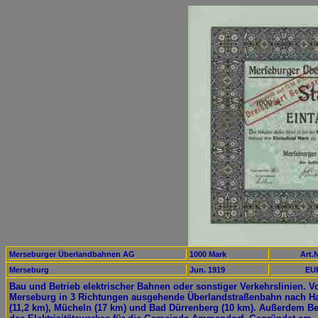
Merseburger Überlandbahnen AG
1000 Mark
Art.N
Merseburg
Jun. 1919
EUR
Bau und Betrieb elektrischer Bahnen oder sonstiger Verkehrslinien. V
Merseburg in 3 Richtungen ausgehende Überlandstraßenbahn nach Ha
(11,2 km), Mücheln (17 km) und Bad Dürrenberg (10 km). Außerdem Be