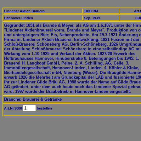
Lindener Aktien Brauerei
1000 RM
Art.
Hannover-Linden
Sep. 1939
EUR
Gegründet 1851 als Brande & Meyer, als AG am 1.6.1871 unter der Fir
"Lindener Aktienbrauerei vorm. Brande und Meyer". Produktion von o
und untergärigem Bier; Eis, Nebenprodukte. Am 29.3.1921 Änderung 
Firma in: Lindener Aktien-Brauerei. Entwicklung: 1921 Fusion mit der
Schloß-Brauerei Schöneberg AG, Berlin-Schöneberg. 1926 Umgründu
der Abteilung Schloßbrauerei Schöneberg in eine selbständige AG mi
Wirkung vom 1.10.1925 und Verkauf der Aktien. 1927/28 Erwerb des
Hofbrauhauses Hannover, Hinüberstraße 8. Beteiligungen bis 1945: 1.
Brauerei H. Langkopf GmbH, Peine. 2. A. Schilling, AG, Celle. 3.
Immobiliengesellschaft, Hannover-Linden, Linden. 4. Köhler & Kloke,
Bierhandelsgesellschaft mbH, Nienburg (Weser). Die Braugilde Hanno
erwarb 1926 die Mehrheit am Grundkapital der LAB und fusionierte 19
ihr zur Lindener Gilde Bräu AG. 1988 wurde der Name auf Gilde Braue
AG geändert, unter dem auch heute noch das Lindener Spezial gebrau
wird. 1997 wurde der Braubetrieb in Hannover-Linden eingestellt.
Branche: Brauerei & Getränke
Art.Nr.9080
bestellen