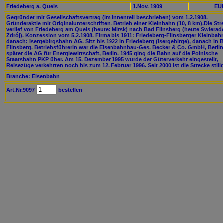
Friedeberg a. Queis
1.Nov. 1909
EUR
Gegründet mit Gesellschaftsvertrag (im Innenteil beschrieben) vom 1.2.1908.
Gründeraktie mit Originalunterschriften. Betrieb einer Kleinbahn (10, 8 km).Die Str
verlief von Friedeberg am Queis (heute: Mirsk) nach Bad Flinsberg (heute Swiera
Zdrój). Konzession vom 5.2.1908. Firma bis 1911: Friedeberg-Flinsberger Kleinbah
danach: Isergebirgsbahn AG. Sitz bis 1922 in Friedeberg (Isergebirge), danach in 
Flinsberg. Betriebsführerin war die Eisenbahnbau-Ges. Becker & Co. GmbH, Berlin
später die AG für Energiewirtschaft, Berlin. 1945 ging die Bahn auf die Polnische
Staatsbahn PKP über. Am 15. Dezember 1995 wurde der Güterverkehr eingestellt,
Reisezüge verkehrten noch bis zum 12. Februar 1996. Seit 2000 ist die Strecke stillg
Branche: Eisenbahn
Art.Nr.9097
bestellen