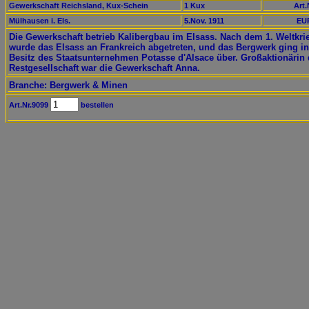
Gewerkschaft Reichsland, Kux-Schein
1 Kux
Art.
Mülhausen i. Els.
5.Nov. 1911
EUR
Die Gewerkschaft betrieb Kalibergbau im Elsass. Nach dem 1. Weltkri
wurde das Elsass an Frankreich abgetreten, und das Bergwerk ging i
Besitz des Staatsunternehmen Potasse d'Alsace über. Großaktionärin 
Restgesellschaft war die Gewerkschaft Anna.
Branche: Bergwerk & Minen
Art.Nr.9099
bestellen