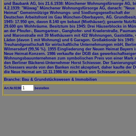
und Baubank AG, bis 21.6.1938: Münchener Wohnungsfürsorge AG, b
4.2.1939: "Müwag" Münchener Wohnungsfürsorge AG, danach: "Neue
Heimat" Gemeinnützige Wohnungs- und Siedlungsgesellschaft der
Deutschen Arbeitsfront im Gau München-Oberbayern, AG. Grundbesit
1945: 17.950 qm, davon 8.140 qm bebaut (Miethäuser); gesamte Nutzfl
29.600 qm Wohhräume. Besitztum bis 1945: Drei Häuserblocks in Mü
an der Pfeufer-, Baumgartner-, Ganghofer- und Kraelerstraße, Pauman
und Maronstraße mit 39 Miethäusern mit 422 Wohnungen, Gaststätte, 
Läden (davon 1 mit Wohnung) und 6 Garagen. Großaktionär bis 1945:
Treuhandgesellschaft für wirtschaftliche Unternehmungen mbH, Berlin
Wilmersdorf (99,56 %). 1955 Eingliederung der Neuen Heimat Bayern 
Neue Heimat-Konzern. 1986 verkaufte der DGB das gewerkschaftseige
Wohnungsbauunternehmen zum symbolischen Preis von einer Mark 
den Berliner Bäckerei-Unternehmer Horst Schiesser. Der Sanierungsp
Schiessers wurde von den Banken nicht akzeptiert, daher kaufte der 
die Neue Heimat am 12.11.1986 für eine Mark von Schiesser zurück.
Branche: Bau & Grundstückswesen & Immobilien
Art.Nr.9190
bestellen