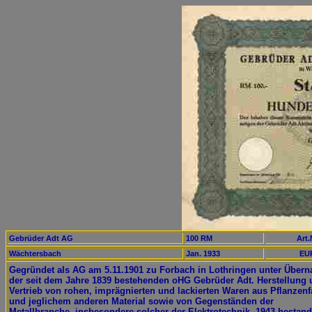
Gebrüder Adt AG
100 RM
Art.
Wächtersbach
Jan. 1933
EUR
Gegründet als AG am 5.11.1901 zu Forbach in Lothringen unter Über
der seit dem Jahre 1839 bestehenden oHG Gebrüder Adt. Herstellung
Vertrieb von rohen, imprägnierten und lackierten Waren aus Pflanzen
und jeglichem anderen Material sowie von Gegenständen der
Metallbranche, insbesondere solcher der Elektrotechnik. 1943 bestan