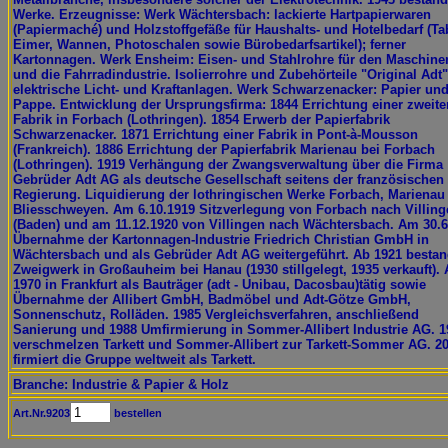
Werke. Erzeugnisse: Werk Wächtersbach: lackierte Hartpapierwaren
(Papiermaché) und Holzstoffgefäße für Haushalts- und Hotelbedarf (Tab
Eimer, Wannen, Photoschalen sowie Bürobedarfsartikel); ferner
Kartonnagen. Werk Ensheim: Eisen- und Stahlrohre für den Maschin
und die Fahrradindustrie. Isolierrohre und Zubehörteile "Original Adt"
elektrische Licht- und Kraftanlagen. Werk Schwarzenacker: Papier un
Pappe. Entwicklung der Ursprungsfirma: 1844 Errichtung einer zweite
Fabrik in Forbach (Lothringen). 1854 Erwerb der Papierfabrik
Schwarzenacker. 1871 Errichtung einer Fabrik in Pont-à-Mousson
(Frankreich). 1886 Errichtung der Papierfabrik Marienau bei Forbach
(Lothringen). 1919 Verhängung der Zwangsverwaltung über die Firma
Gebrüder Adt AG als deutsche Gesellschaft seitens der französischen
Regierung. Liquidierung der lothringischen Werke Forbach, Marienau
Bliesschweyen. Am 6.10.1919 Sitzverlegung von Forbach nach Villing
(Baden) und am 11.12.1920 von Villingen nach Wächtersbach. Am 30.6
Übernahme der Kartonnagen-Industrie Friedrich Christian GmbH in
Wächtersbach und als Gebrüder Adt AG weitergeführt. Ab 1921 bestan
Zweigwerk in Großauheim bei Hanau (1930 stillgelegt, 1935 verkauft).
1970 in Frankfurt als Bauträger (adt - Unibau, Dacosbau)tätig sowie
Übernahme der Allibert GmbH, Badmöbel und Adt-Götze GmbH,
Sonnenschutz, Rolläden. 1985 Vergleichsverfahren, anschließend
Sanierung und 1988 Umfirmierung in Sommer-Allibert Industrie AG. 1
verschmelzen Tarkett und Sommer-Allibert zur Tarkett-Sommer AG. 2
firmiert die Gruppe weltweit als Tarkett.
Branche: Industrie & Papier & Holz
Art.Nr.9203
bestellen