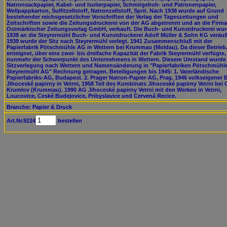
Natronsackpapier, Kabel- und Isolierpapier, Schmirgelroh- und Patronenpapier,
Wellpappkarton, Sulfitzellstoff, Natronzellstoff, Sprit. Nach 1938 wurde auf Grund
bestehender reichsgesetzlicher Vorschriften der Verlag der Tageszeitungen und
Zeitschriften sowie die Zeitungsdruckerei von der AG abgetrennt und an die Firma
Ostmärkischer Zeitungsverlag GmbH, verkauft. Die Buch- und Kunstdruckerei wu
1938 an die Steyrermühl Buch- und Kunstdruckerei Adolf Müller & Sohn KG veräuß
1939 wurde der Sitz nach Steyrermühl verlegt. 1941 Zusammenschluß mit der
Papierfabrik Pötschmühle AG in Wettern bei Krummau (Moldau). Da dieser Betrieb
enteignet, über eine zwei- bis dreifache Kapazität der Fabrik Steyrermühl verfügte,
nunmehr der Schwerpunkt des Unternehmens in Wettern. Diesem Umstand wurde
Sitzverlegung nach Wettern und Namensänderung in "Papierfabriken Pötschmühle
Steyrermühl AG" Rechnung getragen. Beteiligungen bis 1945: 1. Vaterländische
Papierfabriks-AG, Budapest. 2. Prager Natron-Papier-AG, Prag. 1946 volkseigener B
Jihoceské papirny in Vetrni, 1958 Teil des Kombinats Jihoceské papirny Vetrni bei
Krumlov (Krummau). 1990 AG Jihoceské papirny Vetrni mit den Werken in Vetrni,
Loucovice, Ceské Budejovice, Pribyslavice und Cervená Recice.
Branche: Papier & Druck
Art.Nr.9224
bestellen