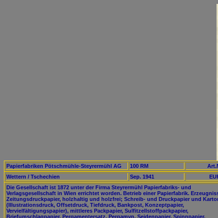
Papierfabriken Pötschmühle-Steyrermühl AG
100 RM
Art.
Wettern / Tschechien
Sep. 1941
EUR
Die Gesellschaft ist 1872 unter der Firma Steyrermühl Papierfabriks- und
Verlagsgesellschaft in Wien errichtet worden. Betrieb einer Papierfabrik. Erzeugnis
Zeitungsdruckpapier, holzhaltig und holzfrei; Schreib- und Druckpapier und Karto
(Illustrationsdruck, Offsetdruck, Tiefdruck, Bankpost, Konzeptpapier,
Vervielfältigungspapier), mittleres Packpapier, Sulfitzellstoffpackpapier,
Briefumschlagpapier, Pergamentersatz, Pergamyn, Seidenpapier, Spinnpapier,