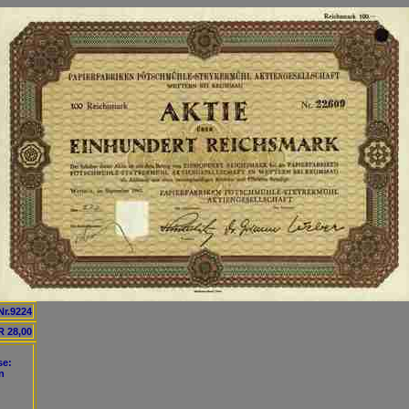
Nr.9224
 28,00
se:
n