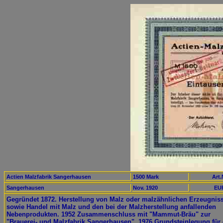
Actien Malzfabrik Sangerhausen
1500 Mark
Art.
Sangerhausen
Nov. 1920
EUR
Gegründet 1872. Herstellung von Malz oder malzähnlichen Erzeugnis
sowie Handel mit Malz und den bei der Malzherstellung anfallenden
Nebenprodukten. 1952 Zusammenschluss mit "Mammut-Bräu" zur
"Brauerei- und Malzfabrik Sangerhausen". 1976 Grundsteinlegung für