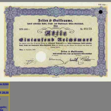
Nr.9260
 28,00
,
ägeln;
die