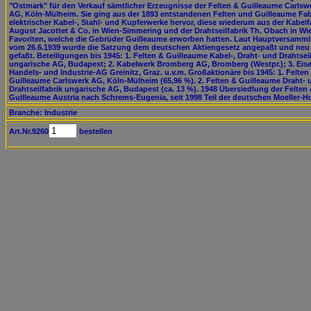
"Ostmark" für den Verkauf sämtlicher Erzeugnisse der Felten & Guilleaume Carlsw
AG, Köln-Mülheim. Sie ging aus der 1893 entstandenen Felten und Guilleaume Fab
elektrischer Kabel-, Stahl- und Kupferwerke hervor, diese wiederum aus der Kabelf
August Jacottet & Co. in Wien-Simmering und der Drahtseilfabrik Th. Obach in Wi
Favoriten, welche die Gebrüder Guilleaume erworben hatten. Laut Hauptversamm
vom 26.6.1939 wurde die Satzung dem deutschen Aktiengesetz angepaßt und neu
gefaßt. Beteiligungen bis 1945: 1. Felten & Guilleaume Kabel-, Draht- und Drahtseil
ungarische AG, Budapest; 2. Kabelwerk Bromberg AG, Bromberg (Westpr.); 3. Eis
Handels- und Industrie-AG Greinitz, Graz. u.v.m. Großaktionäre bis 1945: 1. Felten
Guilleaume Carlswerk AG, Köln-Mülheim (65,96 %). 2. Felten & Guilleaume Draht- 
Drahtseilfabrik ungarische AG, Budapest (ca. 13 %). 1948 Übersiedlung der Felten
Guilleaume Austria nach Schrems-Eugenia, seit 1998 Teil der deutschen Moeller-H
Branche: Industrie
Art.Nr.9260
bestellen