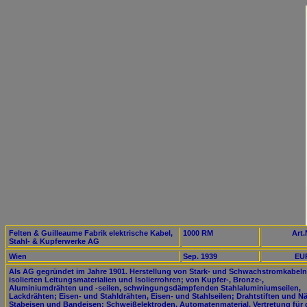
Felten & Guilleaume Fabrik elektrische Kabel,
1000 RM
Art.
Stahl- & Kupferwerke AG
Wien
Sep. 1939
EUR
Als AG gegründet im Jahre 1901. Herstellung von Stark- und Schwachstromkabeln
isolierten Leitungsmaterialien und Isolierrohren; von Kupfer-, Bronze-,
Aluminiumdrähten und -seilen, schwingungsdämpfenden Stahlaluminiumseilen,
Lackdrähten; Eisen- und Stahldrähten, Eisen- und Stahlseilen; Drahtstiften und N
Stabeisen und Bandeisen; Schweißelektroden, Automatenmaterial. Vertretung für 