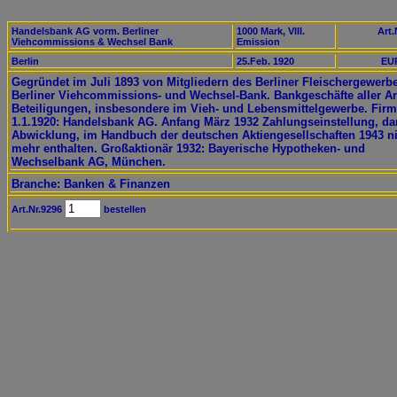
Handelsbank AG vorm. Berliner
1000 Mark, VIII.
Art.
Viehcommissions & Wechsel Bank
Emission
Berlin
25.Feb. 1920
EUR
Gegründet im Juli 1893 von Mitgliedern des Berliner Fleischergewerbe
Berliner Viehcommissions- und Wechsel-Bank. Bankgeschäfte aller Ar
Beteiligungen, insbesondere im Vieh- und Lebensmittelgewerbe. Firm
1.1.1920: Handelsbank AG. Anfang März 1932 Zahlungseinstellung, d
Abwicklung, im Handbuch der deutschen Aktiengesellschaften 1943 n
mehr enthalten. Großaktionär 1932: Bayerische Hypotheken- und
Wechselbank AG, München.
Branche: Banken & Finanzen
Art.Nr.9296
bestellen