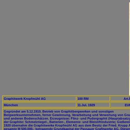
Graphitwerk Kropfmühl AG
100 RM
Art.
München
11.Jul. 1929
EUR
Gegründet am 5.12.1910. Betrieb von Graphitbergwerken und sonstigen
Bergwerksunternehmen, ferner Gewinnung, Verarbeitung und Verwertung von Gra
und anderen Bodenschätzen. Erzeugnisse: Flinz- und Pudergraphit (Hauptabsatz
der Graphite: Schmelztiegel-, Batterien-, Elemente- und Bleistiftindustrie; Gießerei
1920 übernahm die Graphitwerke Kropfmühl AG aus dem Besitz der Fried. Krupp 
gesamte M 500.000.- betragende Grundkapital der Passauer Grafitwerke AG. Dieser