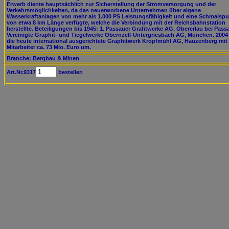
Erwerb diente hauptsächlich zur Sicherstellung der Stromversorgung und der
Verkehrsmöglichkeiten, da das neuerworbene Unternehmen über eigene
Wasserkraftanlagen von mehr als 1.000 PS Leistungsfähigkeit und eine Schmalsp
von etwa 8 km Länge verfügte, welche die Verbindung mit der Reichsbahnstation
herstellte. Beteiligungen bis 1945: 1. Passauer Grafitwerke AG, Obererlau bei Passa
Vereinigte Graphit- und Tiegelwerke Obernzell-Untergriesbach AG, München. 2004 
die heute international ausgerichtete Graphitwerk Kropfmühl AG, Hauzenberg mit
Mitarbeiter ca. 73 Mio. Euro um.
Branche: Bergbau & Minen
Art.Nr.9317
bestellen