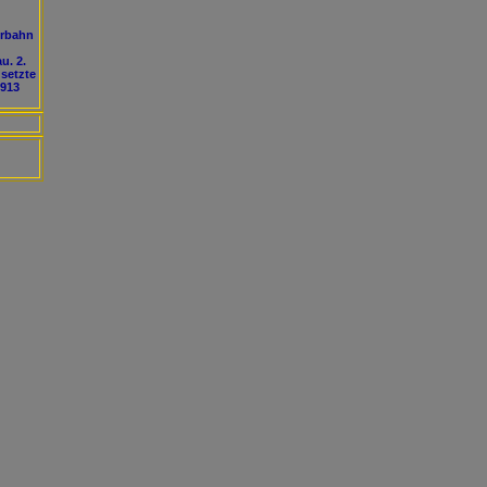
urbahn
u. 2.
setzte
 913