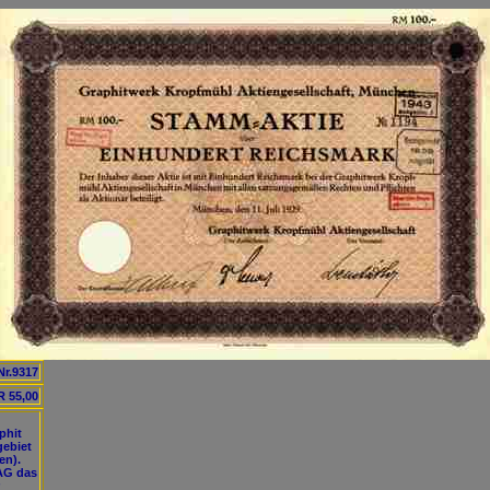
Nr.9317
 55,00
phit
gebiet
en).
AG das