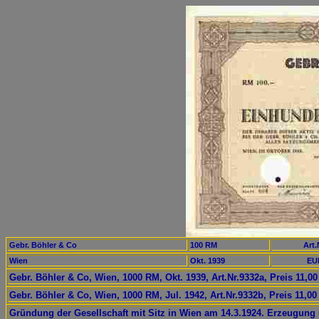
Gebr. Böhler & Co
100 RM
Art.
Wien
Okt. 1939
EU
Gebr. Böhler & Co, Wien, 1000 RM, Okt. 1939, Art.Nr.9332a, Preis 11,0
Gebr. Böhler & Co, Wien, 1000 RM, Jul. 1942, Art.Nr.9332b, Preis 11,0
Gründung der Gesellschaft mit Sitz in Wien am 14.3.1924. Erzeugung