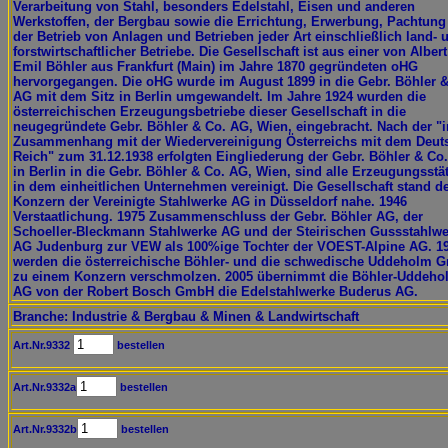
Verarbeitung von Stahl, besonders Edelstahl, Eisen und anderen
Werkstoffen, der Bergbau sowie die Errichtung, Erwerbung, Pachtung
der Betrieb von Anlagen und Betrieben jeder Art einschließlich land- 
forstwirtschaftlicher Betriebe. Die Gesellschaft ist aus einer von Alber
Emil Böhler aus Frankfurt (Main) im Jahre 1870 gegründeten oHG
hervorgegangen. Die oHG wurde im August 1899 in die Gebr. Böhler &
AG mit dem Sitz in Berlin umgewandelt. Im Jahre 1924 wurden die
österreichischen Erzeugungsbetriebe dieser Gesellschaft in die
neugegründete Gebr. Böhler & Co. AG, Wien, eingebracht. Nach der "
Zusammenhang mit der Wiedervereinigung Österreichs mit dem Deut
Reich" zum 31.12.1938 erfolgten Eingliederung der Gebr. Böhler & Co
in Berlin in die Gebr. Böhler & Co. AG, Wien, sind alle Erzeugungsstä
in dem einheitlichen Unternehmen vereinigt. Die Gesellschaft stand 
Konzern der Vereinigte Stahlwerke AG in Düsseldorf nahe. 1946
Verstaatlichung. 1975 Zusammenschluss der Gebr. Böhler AG, der
Schoeller-Bleckmann Stahlwerke AG und der Steirischen Gussstahlwe
AG Judenburg zur VEW als 100%ige Tochter der VOEST-Alpine AG. 1
werden die österreichische Böhler- und die schwedische Uddeholm 
zu einem Konzern verschmolzen. 2005 übernimmt die Böhler-Uddeho
AG von der Robert Bosch GmbH die Edelstahlwerke Buderus AG.
Branche: Industrie & Bergbau & Minen & Landwirtschaft
Art.Nr.9332
bestellen
Art.Nr.9332a
bestellen
Art.Nr.9332b
bestellen