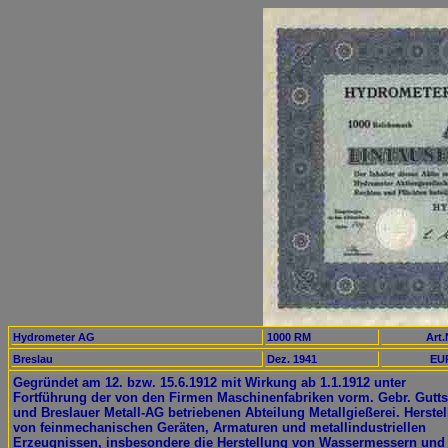
Hydrometer AG
1000 RM
Art.
Breslau
Dez. 1941
EUR
Gegründet am 12. bzw. 15.6.1912 mit Wirkung ab 1.1.1912 unter
Fortführung der von den Firmen Maschinenfabriken vorm. Gebr. Gut
und Breslauer Metall-AG betriebenen Abteilung Metallgießerei. Herste
von feinmechanischen Geräten, Armaturen und metallindustriellen
Erzeugnissen, insbesondere die Herstellung von Wassermessern und