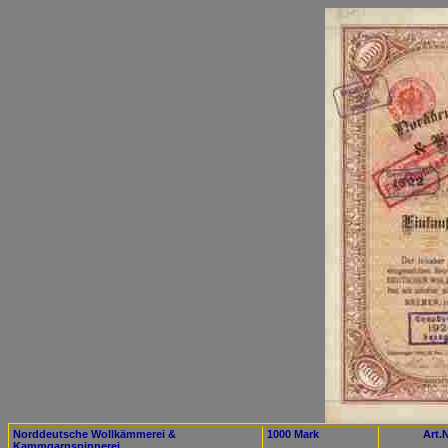
Norddeutsche Wollkämmerei &
1000 Mark
Art.N
Kammgarnspinnerei