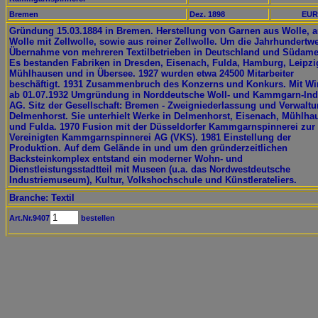
Bremen
Dez. 1898
EUR
Gründung 15.03.1884 in Bremen. Herstellung von Garnen aus Wolle, 
Wolle mit Zellwolle, sowie aus reiner Zellwolle. Um die Jahrhundertw
Übernahme von mehreren Textilbetrieben in Deutschland und Südame
Es bestanden Fabriken in Dresden, Eisenach, Fulda, Hamburg, Leipzi
Mühlhausen und in Übersee. 1927 wurden etwa 24500 Mitarbeiter
beschäftigt. 1931 Zusammenbruch des Konzerns und Konkurs. Mit W
ab 01.07.1932 Umgründung in Norddeutsche Woll- und Kammgarn-Ind
AG. Sitz der Gesellschaft: Bremen - Zweigniederlassung und Verwaltu
Delmenhorst. Sie unterhielt Werke in Delmenhorst, Eisenach, Mühlha
und Fulda. 1970 Fusion mit der Düsseldorfer Kammgarnspinnerei zur
Vereinigten Kammgarnspinnerei AG (VKS). 1981 Einstellung der
Produktion. Auf dem Gelände in und um den gründerzeitlichen
Backsteinkomplex entstand ein moderner Wohn- und
Dienstleistungsstadtteil mit Museen (u.a. das Nordwestdeutsche
Industriemuseum), Kultur, Volkshochschule und Künstlerateliers.
Branche: Textil
Art.Nr.9407
bestellen