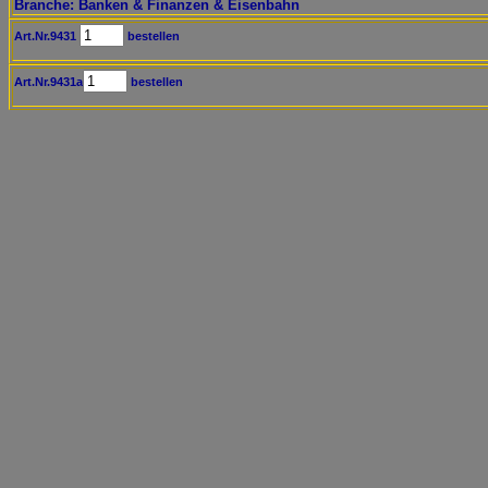
Branche: Banken & Finanzen & Eisenbahn
Art.Nr.9431
bestellen
Art.Nr.9431a
bestellen