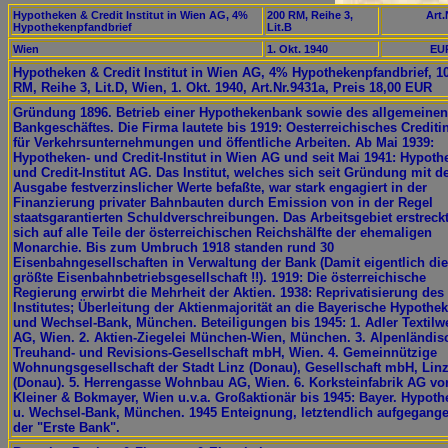
Hypotheken & Credit Institut in Wien AG, 4%
200 RM, Reihe 3,
Art.
Hypothekenpfandbrief
Lit.B
Wien
1. Okt. 1940
EUR
Hypotheken & Credit Institut in Wien AG, 4% Hypothekenpfandbrief, 1
RM, Reihe 3, Lit.D, Wien, 1. Okt. 1940, Art.Nr.9431a, Preis 18,00 EUR
Gründung 1896. Betrieb einer Hypothekenbank sowie des allgemeinen
Bankgeschäftes. Die Firma lautete bis 1919: Oesterreichisches Creditin
für Verkehrsunternehmungen und öffentliche Arbeiten. Ab Mai 1939:
Hypotheken- und Credit-Institut in Wien AG und seit Mai 1941: Hypoth
und Credit-Institut AG. Das Institut, welches sich seit Gründung mit d
Ausgabe festverzinslicher Werte befaßte, war stark engagiert in der
Finanzierung privater Bahnbauten durch Emission von in der Regel
staatsgarantierten Schuldverschreibungen. Das Arbeitsgebiet erstreck
sich auf alle Teile der österreichischen Reichshälfte der ehemaligen
Monarchie. Bis zum Umbruch 1918 standen rund 30
Eisenbahngesellschaften in Verwaltung der Bank (Damit eigentlich die
größte Eisenbahnbetriebsgesellschaft !!). 1919: Die österreichische
Regierung erwirbt die Mehrheit der Aktien. 1938: Reprivatisierung des
Institutes; Überleitung der Aktienmajorität an die Bayerische Hypothe
und Wechsel-Bank, München. Beteiligungen bis 1945: 1. Adler Textilw
AG, Wien. 2. Aktien-Ziegelei München-Wien, München. 3. Alpenländis
Treuhand- und Revisions-Gesellschaft mbH, Wien. 4. Gemeinnützige
Wohnungsgesellschaft der Stadt Linz (Donau), Gesellschaft mbH, Lin
(Donau). 5. Herrengasse Wohnbau AG, Wien. 6. Korksteinfabrik AG vo
Kleiner & Bokmayer, Wien u.v.a. Großaktionär bis 1945: Bayer. Hypoth
u. Wechsel-Bank, München. 1945 Enteignung, letztendlich aufgegange
der "Erste Bank".