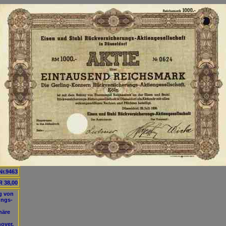
Nr.9463
 38,00
g von
ungs-
näre
over.