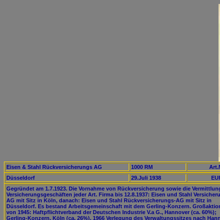
Eisen & Stahl Rückversicherungs AG
1000 RM
Art.
Düsseldorf
29.Juli 1938
EUR
Gegründet am 1.7.1923. Die Vornahme von Rückversicherung sowie die Vermittlun
Versicherungsgeschäften jeder Art. Firma bis 12.8.1937: Eisen und Stahl Versicher
AG mit Sitz in Köln, danach: Eisen und Stahl Rückversicherungs-AG mit Sitz in
Düsseldorf. Es bestand Arbeitsgemeinschaft mit dem Gerling-Konzern. Großaktio
von 1945: Haftpflichtverband der Deutschen Industrie V.a G., Hannover (ca. 60%);
Gerling-Konzern, Köln (ca. 26%). 1966 Verlegung des Verwaltungssitzes nach Hann