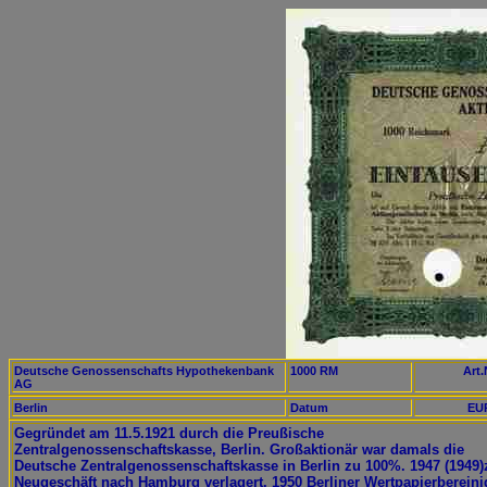
Deutsche Genossenschafts Hypothekenbank
1000 RM
Art.
AG
Berlin
Datum
EUR
Gegründet am 11.5.1921 durch die Preußische
Zentralgenossenschaftskasse, Berlin. Großaktionär war damals die
Deutsche Zentralgenossenschaftskasse in Berlin zu 100%. 1947 (1949
Neugeschäft nach Hamburg verlagert. 1950 Berliner Wertpapierberein