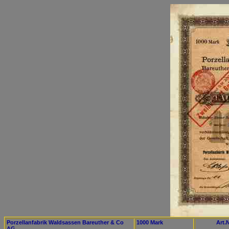
Porzellanfabrik Waldsassen Bareuther & Co
1000 Mark
Art.N
AG