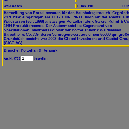
Waldsassen
1. Jan. 1906
EUR
Herstellung von Porzellanwaren für den Haushaltsgebrauch. Gegründ
29.9.1904; eingetragen am 12.12.1904. 1963 Fusion mit der ebenfalls i
Waldsassen (seit 1898) ansässigen Porzellanfabrik Gareis, Kühnl & Ci
1994 Produktionsende. Der Aktienmantel ist Gegenstand von
Spekulationen, Mehrheitsaktionär der Porzellanfabrik Waldsassen
Bareuther & Co. AG, deren Vermögenswert aus einem 65000 qm groß
Grundstück besteht, war 2003 die Global Investment und Capital Gro
(GICG AG).
Branche: Porzellan & Keramik
Art.Nr.9733
bestellen