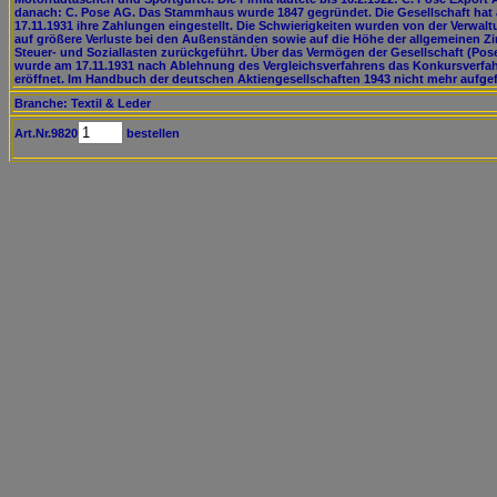
danach: C. Pose AG. Das Stammhaus wurde 1847 gegründet. Die Gesellschaft hat
17.11.1931 ihre Zahlungen eingestellt. Die Schwierigkeiten wurden von der Verwal
auf größere Verluste bei den Außenständen sowie auf die Höhe der allgemeinen Zi
Steuer- und Soziallasten zurückgeführt. Über das Vermögen der Gesellschaft (Pos
wurde am 17.11.1931 nach Ablehnung des Vergleichsverfahrens das Konkursverfa
eröffnet. Im Handbuch der deutschen Aktiengesellschaften 1943 nicht mehr aufgef
Branche: Textil & Leder
Art.Nr.9820
bestellen