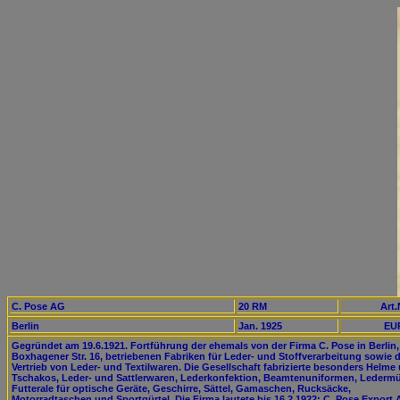
C. Pose AG
20 RM
Art.
Berlin
Jan. 1925
EUR
Gegründet am 19.6.1921. Fortführung der ehemals von der Firma C. Pose in Berlin,
Boxhagener Str. 16, betriebenen Fabriken für Leder- und Stoffverarbeitung sowie 
Vertrieb von Leder- und Textilwaren. Die Gesellschaft fabrizierte besonders Helme
Tschakos, Leder- und Sattlerwaren, Lederkonfektion, Beamtenuniformen, Ledermü
Futterale für optische Geräte, Geschirre, Sättel, Gamaschen, Rucksäcke,
Motorradtaschen und Sportgürtel. Die Firma lautete bis 16.2.1922: C. Pose Export 