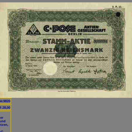
Nr.9820
 28,00
der
 und
tzen,
AG,