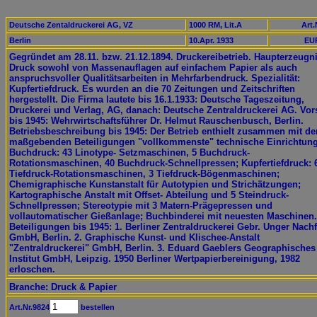
Deutsche Zentaldruckerei AG, VZ
1000 RM, Lit.A
Art.
Berlin
10.Apr. 1933
EUR
Gegründet am 28.11. bzw. 21.12.1894. Druckereibetrieb. Haupterzeugn
Druck sowohl von Massenauflagen auf einfachem Papier als auch
anspruchsvoller Qualitätsarbeiten in Mehrfarbendruck. Spezialität:
Kupfertiefdruck. Es wurden an die 70 Zeitungen und Zeitschriften
hergestellt. Die Firma lautete bis 16.1.1933: Deutsche Tageszeitung,
Druckerei und Verlag, AG, danach: Deutsche Zentraldruckerei AG. Vor
bis 1945: Wehrwirtschaftsführer Dr. Helmut Rauschenbusch, Berlin.
Betriebsbeschreibung bis 1945: Der Betrieb enthielt zusammen mit de
maßgebenden Beteiligungen "vollkommenste" technische Einrichtun
Buchdruck: 43 Linotype- Setzmaschinen, 5 Buchdruck-
Rotationsmaschinen, 40 Buchdruck-Schnellpressen; Kupfertiefdruck: 
Tiefdruck-Rotationsmaschinen, 3 Tiefdruck-Bögenmaschinen;
Chemigraphische Kunstanstalt für Autotypien und Strichätzungen;
Kartographische Anstalt mit Offset- Abteilung und 5 Steindruck-
Schnellpressen; Stereotypie mit 3 Matern-Prägepressen und
vollautomatischer Gießanlage; Buchbinderei mit neuesten Maschinen.
Beteiligungen bis 1945: 1. Berliner Zentraldruckerei Gebr. Unger Nachf
GmbH, Berlin. 2. Graphische Kunst- und Klischee-Anstalt
"Zentraldruckerei" GmbH, Berlin. 3. Eduard Gaeblers Geographisches
Institut GmbH, Leipzig. 1950 Berliner Wertpapierbereinigung, 1982
erloschen.
Branche: Druck & Papier
Art.Nr.9824
bestellen