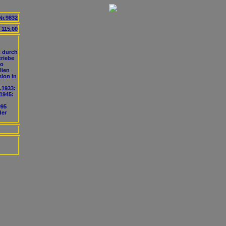
Nr.9832
 115,00
t durch
triebe
io
lien
sion in
.1933:
 1945:
995
der