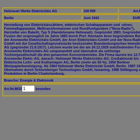
Heliowatt Werke Elektrizitäts AG
100 RM
Art.
Berlin
Juni 1942
EUR
Herstellung von Elektrizitätszählern, elektrischen Schaltapparaten und -uhren,
Fernmeßapparaten, Meßtransformatoren und Rundfunkgeräten ("Nora-Radio"),
Hersteller von Bakelit, Typ S (Handelsname Heliowatt). Gegründet 1883. Gegründe
Fusion der ursprünglich im Jahre 1883 durch Prof. Hermann Aron begründeten Be
der Aronwerke Elektrizitäts-GmbH, der Aron Elektrizitäts-GmbH und der Nora-Rad
GmbH mit der Gesellschaftsgrundstücke besitzenden Brandenburgischen Immobi
AG (gegründet 21.8.1917). Letztere wurde bei der am 24.12.1929 stattfindenden Fu
Aronwerke Elektrizitäts-AG umgewandelt und übernahm als seitherige
Tochtergesellschaft die drei genannten Konzernbetriebe. Die Firma lautete bis 12.7
Aronwerke Elektr.-AG, danach: Heliowatt Werke Elektrizitäts-AG. Großaktionär bis
Elektrische Licht- und Kraftanlagen AG, Berlin (mehr als 50 %). 1950 Berliner
Wertpapierbereinigung. Ab 1964 Heliowatt Werke Elektrizität GmbH, Berlin. 1987-1
Übernahme durch Schlumberger Technologies GmbH, Ismaning. 1996 Stilllegung 
Produktion in Berlin-Charlottenburg.
Branche: Energie & Elektronik
Art.Nr.9832
bestellen