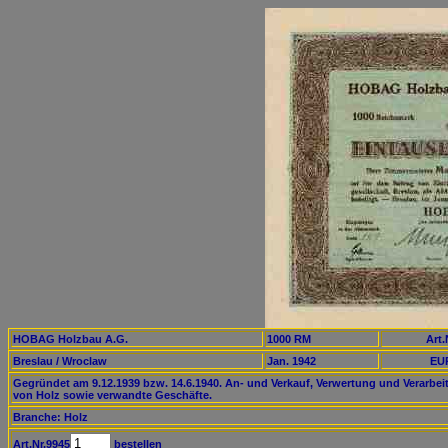
HOBAG Holzbau A.G.
1000 RM
Art.
Breslau / Wroclaw
Jan. 1942
EUR
Gegründet am 9.12.1939 bzw. 14.6.1940. An- und Verkauf, Verwertung und Verarbei
von Holz sowie verwandte Geschäfte.
Branche: Holz
Art.Nr.9945
bestellen